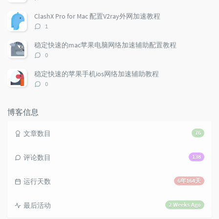
r
m
t
论
t
m
i
数：
ClashX Pro for Mac 配置V2ray外网加速教程
i
e
c
评
1
c
n
l
论
l
数：
t
e
稳定快速的mac苹果电脑网络加速辅助配置教程
e
s
s
评
0
s
论
数：
稳定快速的苹果手机ios网络加速辅助教程
评
0
论
数：
博客信息
文章数目
76
评论数目
138
运行天数
6年164天
最后活动
2 Weeks Ago