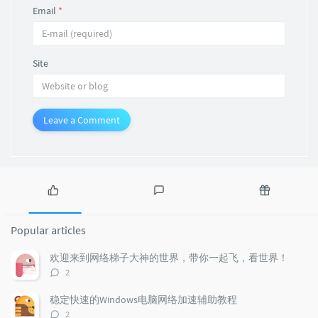
Email
*
Site
Leave a Comment
P
L
R
o
a
a
Popular articles
p
t
n
u
e
d
欢迎来到网络梯子大神的世界，带你一起飞，看世界！
l
s
o
评
2
a
t
m
论
r
c
a
数：
稳定快速的Windows电脑网络加速辅助教程
a
o
r
评
2