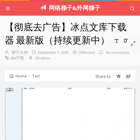
网络梯子&外网梯子
【彻底去广告】冰点文库下载
器 最新版（持续更新中）
Author：
发
梯子大神
September 7, 2020
7509views
No comments
Categories：
布
664字数
Windows
时
间：
Home
Text
Share to：