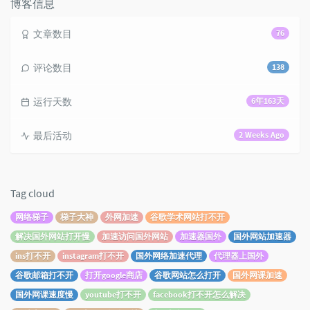
博客信息
文章数目
76
评论数目
138
运行天数
6年163天
最后活动
2 Weeks Ago
Tag cloud
网络梯子
梯子大神
外网加速
谷歌学术网站打不开
解决国外网站打开慢
加速访问国外网站
加速器国外
国外网站加速器
ins打不开
instagram打不开
国外网络加速代理
代理器上国外
谷歌邮箱打不开
打开google商店
谷歌网站怎么打开
国外网课加速
国外网课速度慢
youtube打不开
facebook打不开怎么解决