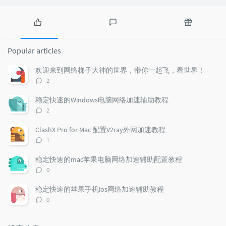
P
L
R
o
a
a
Popular articles
p
t
n
u
e
d
欢迎来到网络梯子大神的世界，带你一起飞，看世界！
l
s
o
评
2
a
t
m
论
r
c
a
数：
稳定快速的Windows电脑网络加速辅助教程
a
o
r
评
2
r
m
t
论
t
m
i
数：
ClashX Pro for Mac 配置V2ray外网加速教程
i
e
c
评
1
c
n
l
论
l
数：
t
e
稳定快速的mac苹果电脑网络加速辅助配置教程
e
s
s
评
0
s
论
数：
稳定快速的苹果手机ios网络加速辅助教程
评
0
论
数：