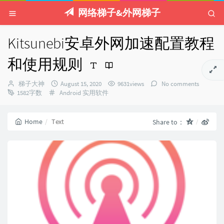
网络梯子&外网梯子
Kitsunebi安卓外网加速配置教程
和使用规则
Author：
发
梯子大神
August 15, 2020
9631views
No comments
Categories：
布
1582字数
Android
实用软件
时
间：
Home
Text
Share to：